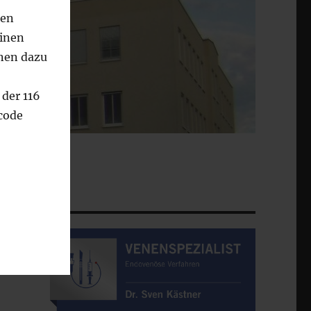
nen
einen
onen dazu
 der 116
code