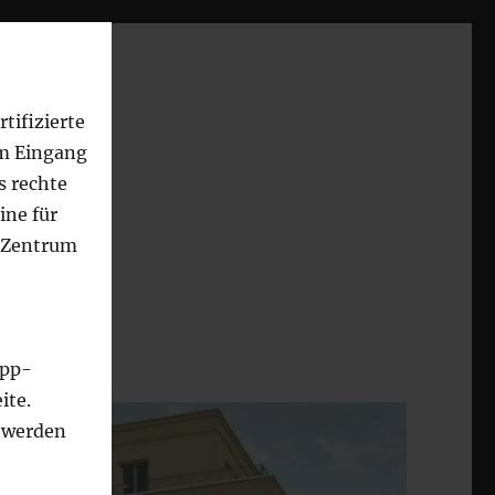
tifizierte
m Eingang
s rechte
ine für
-Zentrum
App-
ite.
t werden