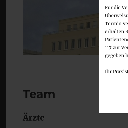
Für die V
Überweisu
Termin ve
erhalten S
Patientens
117 zur V
gegeben h
Ihr Praxi
Team
Ärzte