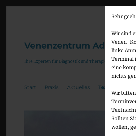
Sehr geehr
Wir sind e
Venen-Kom
Venenzentrum Adlershof 
linke Anm
Terminal 
Ihre Experten für Diagnostik und Therapie von Venenerk
eine komp
nichts ge
Start
Praxis
Aktuelles
Team
Leist
Wir bitte
Terminver
Textnachr
Sollten Si
wollen, ge