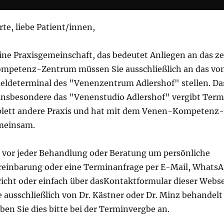
te, liebe Patient/innen,
ine Praxisgemeinschaft, das bedeutet Anliegen an das zer
petenz-Zentrum müssen Sie ausschließlich an das vo
– Gefäßmedizinische Praxis
eldeterminal des "Venenzentrum Adlershof" stellen. Da
insbesondere das "Venenstudio Adlershof" vergibt Term
rankungen im Südosten Berlins – Ihrer Beine wegen
lett andere Praxis und hat mit dem Venen-Kompetenz
meinsam.
ungen
Kontakt
n vor jeder Behandlung oder Beratung um persönliche
einbarung oder eine Terminanfrage per E-Mail, Whats
icht oder einfach über dasKontaktformular dieser Webse
e ausschließlich von Dr. Kästner oder Dr. Minz behandel
ben Sie dies bitte bei der Terminvergbe an.