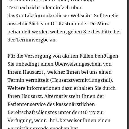
DATENSCHUTZERKLÄRUNG
Textnachricht oder einfach über
Wir freuen uns sehr über Ihr Interesse an
dasKontaktformular dieser Webseite. Sollten Sie
unserem Unternehmen. Datenschutz hat einen
ausschließlich von Dr. Kästner oder Dr. Minz
besonders hohen Stellenwert für die
behandelt werden wollen, geben Sie dies bitte bei
Geschäftsleitung der Praxis. Eine Nutzung der
der Terminvergbe an.
Internetseiten der Praxis ist grundsätzlich
ohne jede Angabe personenbezogener Daten
Für die Versorgung von akuten Fällen benötigen
möglich. Sofern eine betroffene Person
Sie unbedingt einen Überweisungsschein von
besondere Services unseres Unternehmens
Ihrem Hausarzt, welcher Ihnen bei uns einen
über unsere Internetseite in Anspruch nehmen
Termin vermittelt (Hausarztvermittlungsfall).
möchte, könnte jedoch eine Verarbeitung
Weitere Informationen dazu erhalten Sie durch
personenbezogener Daten erforderlich werden.
Ihren Hausarzt. Alternativ steht Ihnen der
Ist die Verarbeitung personenbezogener Daten
Patientenservice des kassenärztlichen
erforderlich und besteht für eine solche
Bereitschaftsdienstes unter der 116 117 zur
Verarbeitung keine gesetzliche Grundlage,
Verfügung, wenn Ihr Überweiser ihnen einen
holen wir generell eine Einwilligung der
Vermittlungscode gegeben hat.