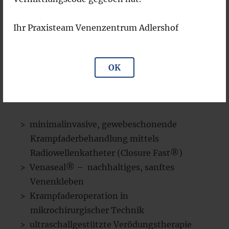
leitliniengerechter Therapievorschlag
der Becken- und Beinarterien bei
Ihr Praxisteam Venenzentrum Adlershof
Durchblutungsstörungen (pAVK) nur nach
Rücksprache – generell bieten wir dies
nicht mehr an
OK
Ambulante Behandlung von
Krampfaderbefunden
minimalinvasive, gewebeschonende
Krampfaderbehandlung mittels
Radiowellenkatheter (Closure Fast®)
Venaseal® – nachhaltiges, sanftes
Venenkleben
Krampfaderoperation in
mikrochirurgischer Technik
ultraschallgestützte Verödungstherapie