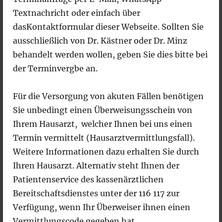
Gefäßultraschall
Textnachricht oder einfach über
(farbkodierte Duplexsonografie)
dasKontaktformular dieser Webseite. Sollten Sie
ausschließlich von Dr. Kästner oder Dr. Minz
der Beinvenen zur Krampfaderdiagnostik
behandelt werden wollen, geben Sie dies bitte bei
und ggf. leitliniengerechte
der Terminvergbe an.
Therapieberatung
der Bein- und Armvenen zur
Für die Versorgung von akuten Fällen benötigen
Thrombosediagnostik und ggf.
Sie unbedingt einen Überweisungsschein von
leitliniengerechte Therapieempfehlung und
Ihrem Hausarzt, welcher Ihnen bei uns einen
Therapieeinleitung
Termin vermittelt (Hausarztvermittlungsfall).
der extracraniellen hirnversorgenden
Weitere Informationen dazu erhalten Sie durch
Arterien mit Messung der Intima-Media-
Ihren Hausarzt. Alternativ steht Ihnen der
Dicke und ggf. leitliniengerechter
Patientenservice des kassenärztlichen
Therapievorschlag
Bereitschaftsdienstes unter der 116 117 zur
der Bauchschlagader zur
Verfügung, wenn Ihr Überweiser ihnen einen
Aneurysmadiagnostik und ggf.
Vermittlungscode gegeben hat.